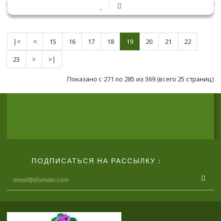
|<
<
15
16
17
18
19
20
21
22
23
>
>|
Показано с 271 по 285 из 369 (всего 25 страниц)
ПОДПИСАТЬСЯ НА РАССЫЛКУ :