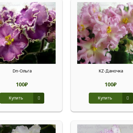
Dn-Ольга
KZ-Даночка
100₽
100₽
Купить
Купить