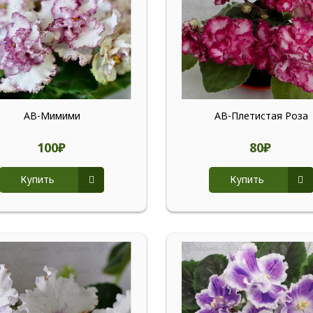
АВ-Мимими
АВ-Плетистая Роза
100₽
80₽
Купить
Купить