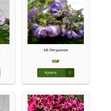
ь
АВ-Лягушонок
90₽
Купить