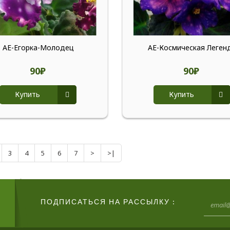
АЕ-Егорка-Молодец
АЕ-Космическая Леген
90₽
90₽
Купить
Купить
3
4
5
6
7
>
>|
ПОДПИСАТЬСЯ НА РАССЫЛКУ :