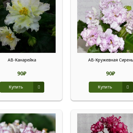
АВ-Канарейка
АВ-Кружевная Cирен
90₽
90₽
Купить
Купить