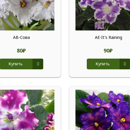
АВ-Сова
АЕ-It's Raining
80₽
90₽
Купить
Купить