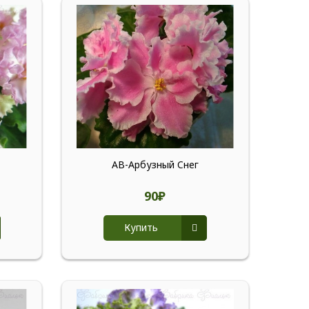
АВ-Арбузный Cнег
90₽
Купить