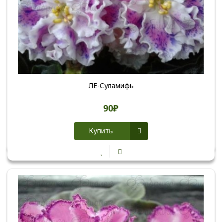
ЛЕ-Суламифь
90₽
Купить